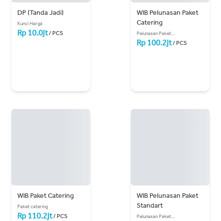
DP (Tanda Jadi)
WIB Pelunasan Paket 
Catering
Kunci Harga
Rp 10.0jt
/ PCS
Pelunasan Paket...
Rp 100.2jt
/ PCS
WIB Paket Catering
WIB Pelunasan Paket 
Standart
Paket catering
Rp 110.2jt
/ PCS
Pelunasan Paket...