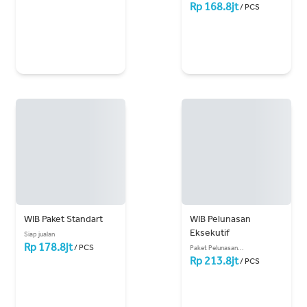
Rp 168.8jt
/ PCS
WIB Paket Standart
WIB Pelunasan 
Eksekutif
Siap jualan
Rp 178.8jt
/ PCS
Paket Pelunasan...
Rp 213.8jt
/ PCS