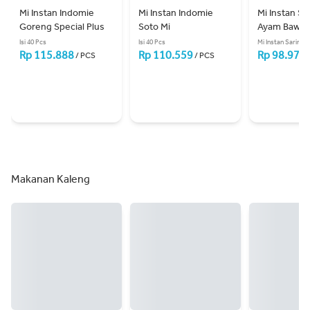
Mi Instan Indomie 
Mi Instan Indomie 
Mi Instan Sar
Goreng Special Plus
Soto Mi
Ayam Bawa
Isi 40 Pcs
Isi 40 Pcs
Mi Instan Sarim...
Rp 115.888
Rp 110.559
Rp 98.978
/ PCS
/ PCS
Makanan Kaleng