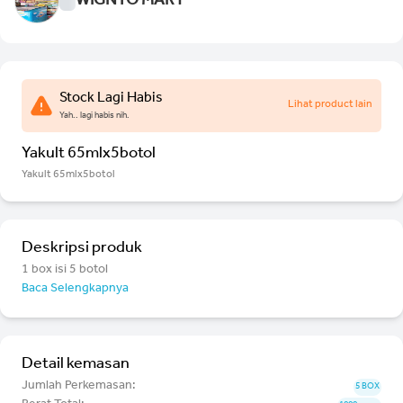
WIGNYO MART
Stock Lagi Habis
Lihat product lain
Yah.. lagi habis nih.
Yakult 65mlx5botol
Yakult 65mlx5botol
Deskripsi produk
1 box isi 5 botol
Baca Selengkapnya
Detail kemasan
Jumlah Perkemasan:
5 BOX