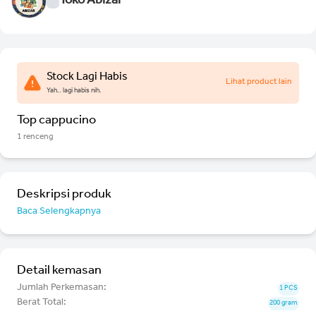
Toko Abizar
Stock Lagi Habis
Lihat product lain
Yah.. lagi habis nih.
Top cappucino
1 renceng
Deskripsi produk
Baca Selengkapnya
Detail kemasan
Jumlah Perkemasan:
1 PCS
Berat Total:
200 gram