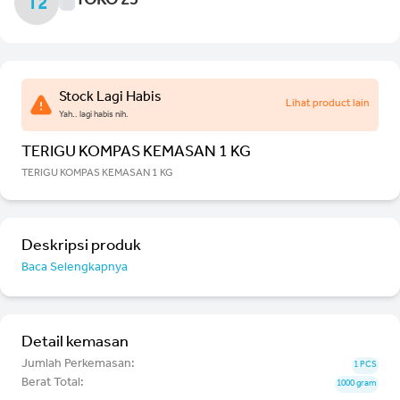
TOKO 25
T2
Stock Lagi Habis
Lihat product lain
Yah.. lagi habis nih.
TERIGU KOMPAS KEMASAN 1 KG
TERIGU KOMPAS KEMASAN 1 KG
Deskripsi produk
Baca Selengkapnya
Detail kemasan
Jumlah Perkemasan:
1 PCS
Berat Total:
1000 gram