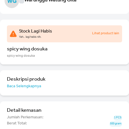
Warunggu Watung Gita
WG
Stock Lagi Habis
Lihat product lain
Yah.. lagi habis nih.
spicy wing dosuka
spicy wing dosuka
Deskripsi produk
Baca Selengkapnya
Detail kemasan
Jumlah Perkemasan:
1 PCS
Berat Total:
500 gram