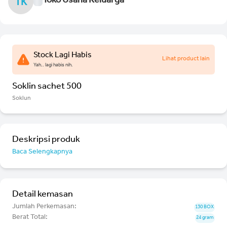
Toko Usaha Keluarga
TK
Stock Lagi Habis
Lihat product lain
Yah.. lagi habis nih.
Soklin sachet 500
Soklun
Deskripsi produk
Baca Selengkapnya
Detail kemasan
Jumlah Perkemasan:
130 BOX
Berat Total:
24 gram