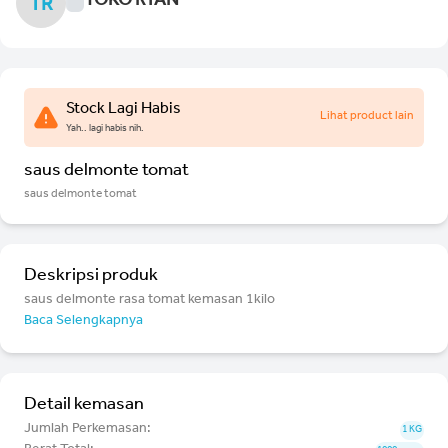
TOKO RYAN
TR
Stock Lagi Habis
Lihat product lain
Yah.. lagi habis nih.
saus delmonte tomat
saus delmonte tomat
Deskripsi produk
saus delmonte rasa tomat kemasan 1kilo
Baca Selengkapnya
Detail kemasan
Jumlah Perkemasan:
1 KG