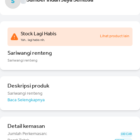
Sumber Indah Jaya Sentosa
S
Stock Lagi Habis
Lihat product lain
Yah.. lagi habis nih.
Sariwangi renteng
Sariwangi renteng
Deskripsi produk
Sariwangi renteng
Baca Selengkapnya
Detail kemasan
Jumlah Perkemasan:
100 CAR