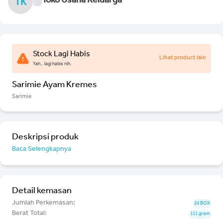
Toko Usaha Keluarga
TK
Stock Lagi Habis
Lihat product lain
Yah.. lagi habis nih.
Sarimie Ayam Kremes
Sarimie
Deskripsi produk
Baca Selengkapnya
Detail kemasan
Jumlah Perkemasan:
24 BOX
Berat Total:
111 gram