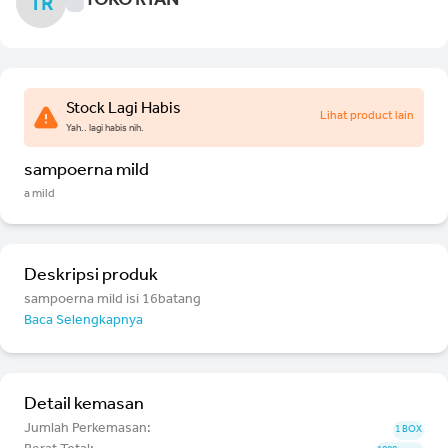
TOKO RYAN
TR
Stock Lagi Habis
Lihat product lain
Yah.. lagi habis nih.
sampoerna mild
a mild
Deskripsi produk
sampoerna mild isi 16batang
Baca Selengkapnya
Detail kemasan
Jumlah Perkemasan:
1 BOX