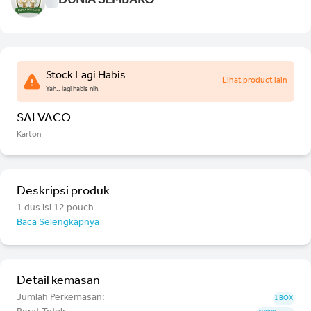
DUNIA SEMBAKO
Stock Lagi Habis
Lihat product lain
Yah.. lagi habis nih.
SALVACO
Karton
Deskripsi produk
1 dus isi 12 pouch
Baca Selengkapnya
Detail kemasan
Jumlah Perkemasan:
1 BOX