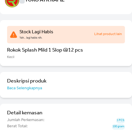
TOKO ATK RAFIZ
Stock Lagi Habis
Lihat product lain
Yah.. lagi habis nih.
Rokok Splash Mild 1 Slop @12 pcs
Kecil
Deskripsi produk
Baca Selengkapnya
Detail kemasan
Jumlah Perkemasan:
1 PCS
Berat Total:
100 gram