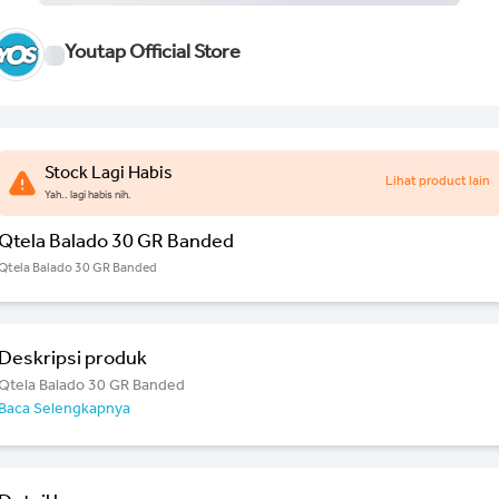
Youtap Official Store
Stock Lagi Habis
Lihat product lain
Yah.. lagi habis nih.
Qtela Balado 30 GR Banded
Qtela Balado 30 GR Banded
Deskripsi produk
Qtela Balado 30 GR Banded
Baca Selengkapnya