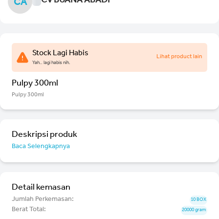
CV BUANA ABADI
CA
Stock Lagi Habis
Lihat product lain
Yah.. lagi habis nih.
Pulpy 300ml
Pulpy 300ml
Deskripsi produk
Baca Selengkapnya
Detail kemasan
Jumlah Perkemasan:
10 BOX
Berat Total:
20000 gram