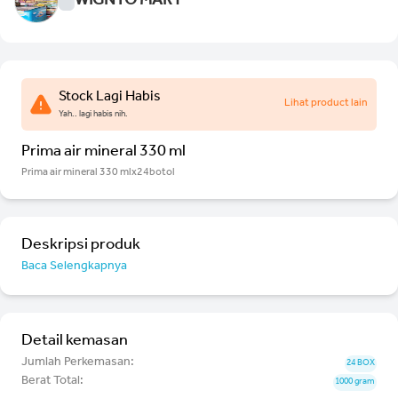
WIGNYO MART
Stock Lagi Habis
Lihat product lain
Yah.. lagi habis nih.
Prima air mineral 330 ml
Prima air mineral 330 mlx24botol
Deskripsi produk
Baca Selengkapnya
Detail kemasan
Jumlah Perkemasan:
24 BOX
Berat Total:
1000 gram