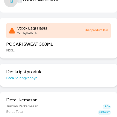
TOKO MAJU JAYA
TJ
Stock Lagi Habis
Lihat product lain
Yah.. lagi habis nih.
POCARI SWEAT 500ML
KECIL
Deskripsi produk
Baca Selengkapnya
Detail kemasan
Jumlah Perkemasan:
1 BOX
Berat Total:
1200 gram