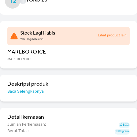
TOKO 25
T2
Stock Lagi Habis
Lihat product lain
Yah.. lagi habis nih.
MARLBORO ICE
MARLBORO ICE
Deskripsi produk
Baca Selengkapnya
Detail kemasan
Jumlah Perkemasan:
10 BOX
Berat Total:
1000 gram