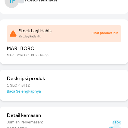
TOKO FARTAN
TF
Stock Lagi Habis
Lihat product lain
Yah.. lagi habis nih.
MARLBORO
MARLBORO ICE BURST/slop
Deskripsi produk
1 SLOP ISI 12
Baca Selengkapnya
Detail kemasan
Jumlah Perkemasan:
1 BOX