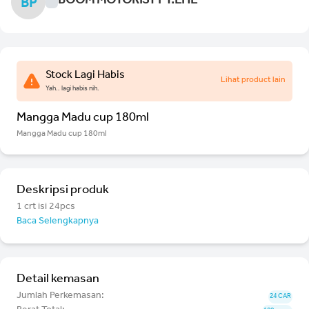
BOOM MOTORIST PT.LHL
BP
Stock Lagi Habis
Lihat product lain
Yah.. lagi habis nih.
Mangga Madu cup 180ml
Mangga Madu cup 180ml
Deskripsi produk
1 crt isi 24pcs
Baca Selengkapnya
Detail kemasan
Jumlah Perkemasan:
24 CAR