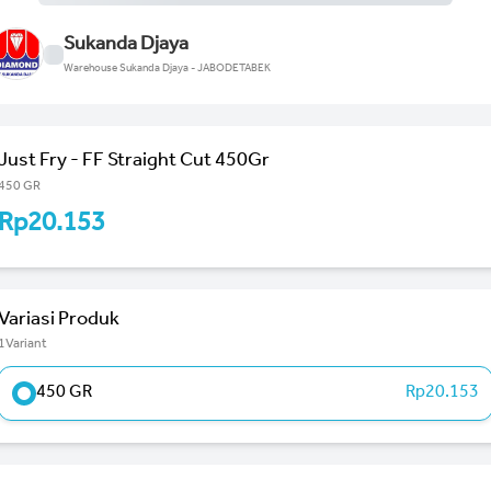
Sukanda Djaya
Warehouse Sukanda Djaya - JABODETABEK
Just Fry - FF Straight Cut 450Gr
450 GR
Rp20.153
Variasi Produk
1Variant
450 GR
Rp20.153