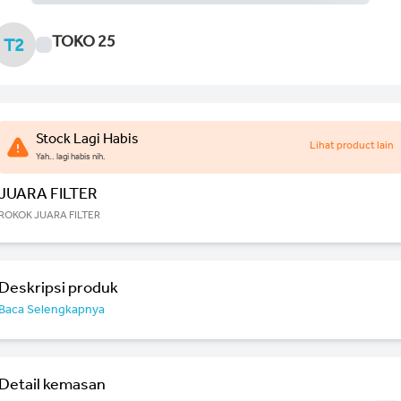
TOKO 25
T2
Stock Lagi Habis
Lihat product lain
Yah.. lagi habis nih.
JUARA FILTER
ROKOK JUARA FILTER
Deskripsi produk
Baca Selengkapnya
Detail kemasan