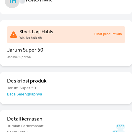
TOKO HWK
TH
Stock Lagi Habis
Lihat product lain
Yah.. lagi habis nih.
Jarum Super 50
Jarum Super 50
Deskripsi produk
Jarum Super 50
Baca Selengkapnya
Detail kemasan
Jumlah Perkemasan:
1 PCS