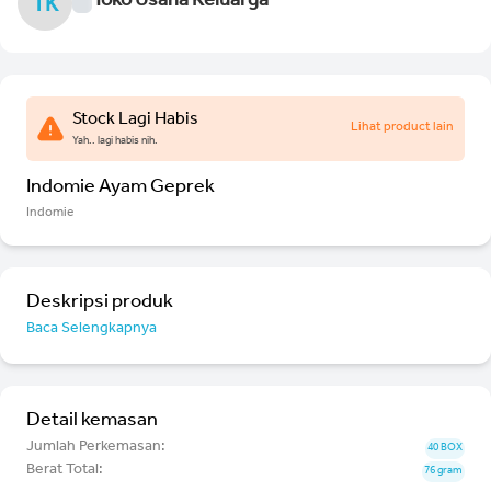
Toko Usaha Keluarga
TK
Stock Lagi Habis
Lihat product lain
Yah.. lagi habis nih.
Indomie Ayam Geprek
Indomie
Deskripsi produk
Baca Selengkapnya
Detail kemasan
Jumlah Perkemasan:
40 BOX
Berat Total:
76 gram