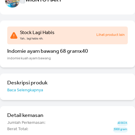
WIGNYO MART
Stock Lagi Habis
Lihat product lain
Yah.. lagi habis nih.
Indomie ayam bawang 68 gramx40
indomie kuah ayam bawang
Deskripsi produk
Baca Selengkapnya
Detail kemasan
Jumlah Perkemasan:
40 BOX
Berat Total:
3000 gram