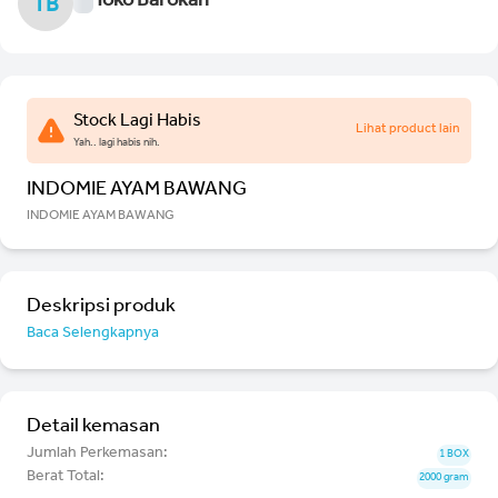
Toko Barokah
TB
Stock Lagi Habis
Lihat product lain
Yah.. lagi habis nih.
INDOMIE AYAM BAWANG
INDOMIE AYAM BAWANG
Deskripsi produk
Baca Selengkapnya
Detail kemasan
Jumlah Perkemasan:
1 BOX
Berat Total:
2000 gram