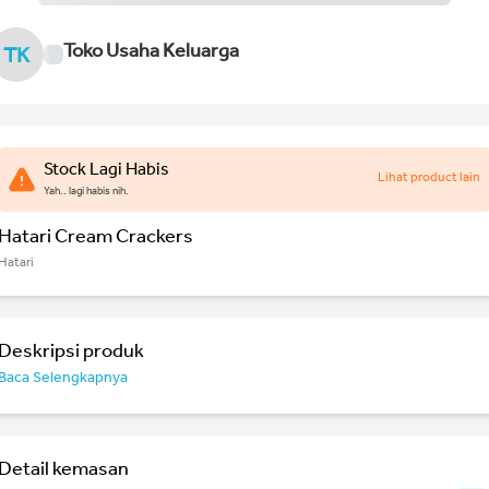
Toko Usaha Keluarga
TK
Stock Lagi Habis
Lihat product lain
Yah.. lagi habis nih.
Hatari Cream Crackers
Hatari
Deskripsi produk
Baca Selengkapnya
Detail kemasan