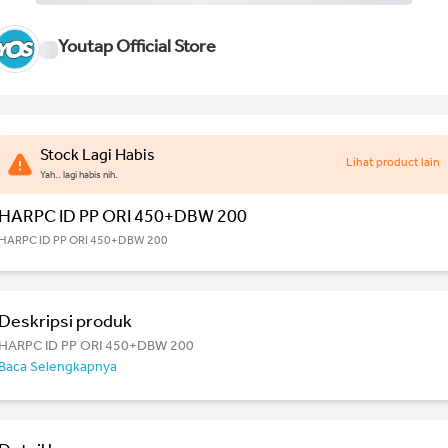
Youtap Official Store
Stock Lagi Habis
Lihat product lain
Yah.. lagi habis nih.
HARPC ID PP ORI 450+DBW 200
HARPC ID PP ORI 450+DBW 200
Deskripsi produk
HARPC ID PP ORI 450+DBW 200
Baca Selengkapnya