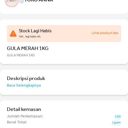
TOKO ANNA
Stock Lagi Habis
Lihat product lain
Yah.. lagi habis nih.
GULA MERAH 1KG
GULA MERAH 1KG
Deskripsi produk
Baca Selengkapnya
Detail kemasan
Jumlah Perkemasan:
1 KG
Berat Total:
1 gram