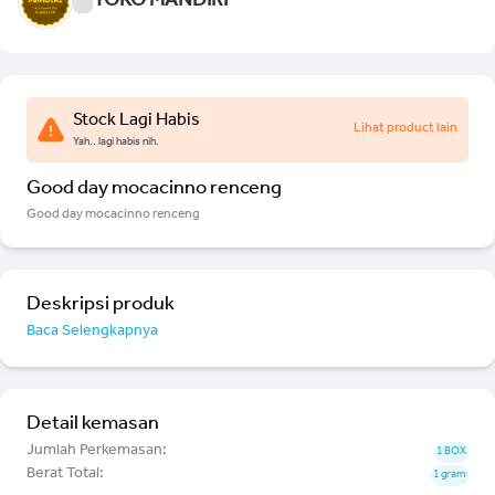
TOKO MANDIRI
Stock Lagi Habis
Lihat product lain
Yah.. lagi habis nih.
Good day mocacinno renceng
Good day mocacinno renceng
Deskripsi produk
Baca Selengkapnya
Detail kemasan
Jumlah Perkemasan:
1 BOX
Berat Total:
1 gram