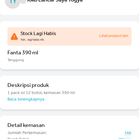
Toko Lancar Jaya Yogya
TY
Stock Lagi Habis
Lihat product lain
Yah.. lagi habis nih.
Fanta 390 ml
Tanggung
Deskripsi produk
1 pack isi 12 botol, kemasan 390 ml
Baca Selengkapnya
Detail kemasan
Jumlah Perkemasan:
1 KG