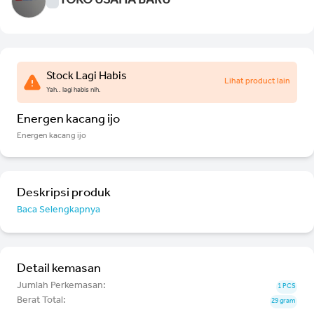
TOKO USAHA BARU
Stock Lagi Habis
Lihat product lain
Yah.. lagi habis nih.
Energen kacang ijo
Energen kacang ijo
Deskripsi produk
Baca Selengkapnya
Detail kemasan
Jumlah Perkemasan:
1 PCS
Berat Total:
29 gram