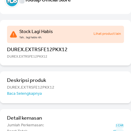
Youtap Official Store
Stock Lagi Habis
Lihat product lain
Yah.. lagi habis nih.
DUREX.EXTRSFE12PKX12
DUREX.EXTRSFE12PKX12
Deskripsi produk
DUREX.EXTRSFE12PKX12
Baca Selengkapnya
Detail kemasan
Jumlah Perkemasan:
1 CAR