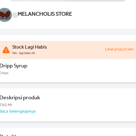
MELANCHOLIS STORE
Stock Lagi Habis
Lihat product lain
Yah.. lagi habis nih.
Dripp Syrup
Dripp
Deskripsi produk
760 Ml
Baca Selengkapnya