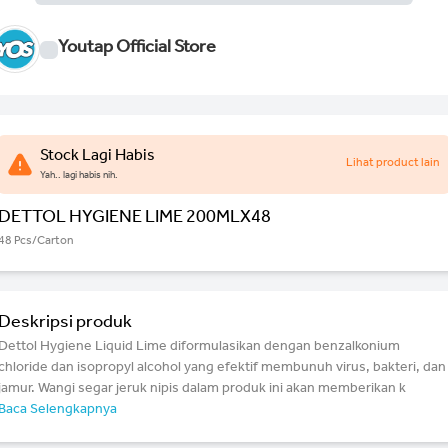
Youtap Official Store
Stock Lagi Habis
Lihat product lain
Yah.. lagi habis nih.
DETTOL HYGIENE LIME 200MLX48
48 Pcs/Carton
Deskripsi produk
Dettol Hygiene Liquid Lime diformulasikan dengan benzalkonium
chloride dan isopropyl alcohol yang efektif membunuh virus, bakteri, dan
jamur. Wangi segar jeruk nipis dalam produk ini akan memberikan k
Baca Selengkapnya