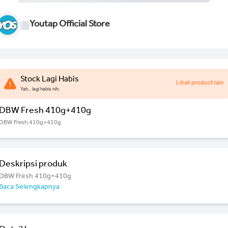
Youtap Official Store
Stock Lagi Habis
Lihat product lain
Yah.. lagi habis nih.
DBW Fresh 410g+410g
DBW Fresh 410g+410g
Deskripsi produk
DBW Fresh 410g+410g
Baca Selengkapnya