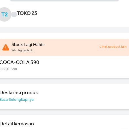
TOKO 25
T2
Stock Lagi Habis
Lihat product lain
Yah.. lagi habis nih.
COCA-COLA 390
SPRITE 390
Deskripsi produk
Baca Selengkapnya
Detail kemasan