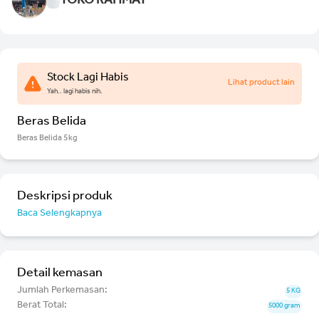
TOKO RAHMAT
Stock Lagi Habis
Lihat product lain
Yah.. lagi habis nih.
Beras Belida
Beras Belida 5kg
Deskripsi produk
Baca Selengkapnya
Detail kemasan
Jumlah Perkemasan:
5 KG
Berat Total:
5000 gram