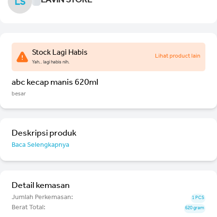
LAVIN STORE
LS
Stock Lagi Habis
Lihat product lain
Yah.. lagi habis nih.
abc kecap manis 620ml
besar
Deskripsi produk
Baca Selengkapnya
Detail kemasan
Jumlah Perkemasan:
1 PCS
Berat Total:
620 gram