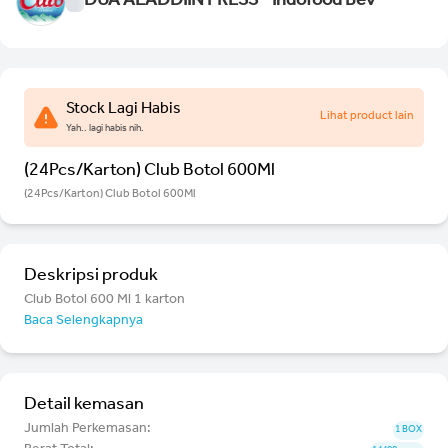
DUA ALADDIIN PRESS - Indofood Bev
Stock Lagi Habis
Lihat product lain
Yah.. lagi habis nih.
(24Pcs/Karton) Club Botol 600Ml
(24Pcs/Karton) Club Botol 600Ml
Deskripsi produk
Club Botol 600 Ml 1 karton
Baca Selengkapnya
Detail kemasan
Jumlah Perkemasan:
1 BOX